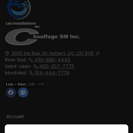
3335 1re Rue,
St-Hubert, QC
J3Y 8Y6
Rive-Sud :
450-890-4445
Saint-Jean :
450-357-7775
Montréal :
514-444-7776
Lun - Ven :
08h -17h
Accueil
Nous contacter