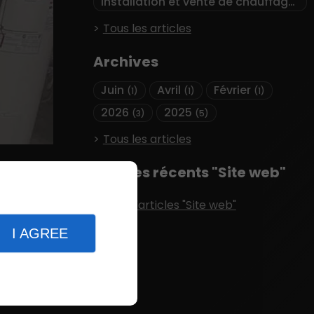
Installation et vente de chauffage
(1)
Tous les articles
Archives
Juin
Avril
Février
(1)
(1)
(1)
2026
2025
(3)
(5)
Tous les articles
Articles récents "Site web"
Plus d'articles "Site web"
os
iques
I AGREE