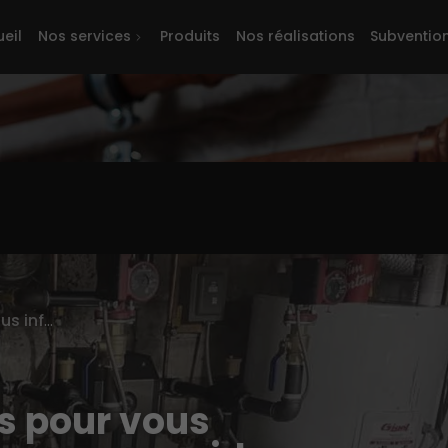
eil
Nos services
Produits
Nos réalisations
Subventio
Des contenus pensés pour vous informer, vous inspirer, vous guider
s pour vous