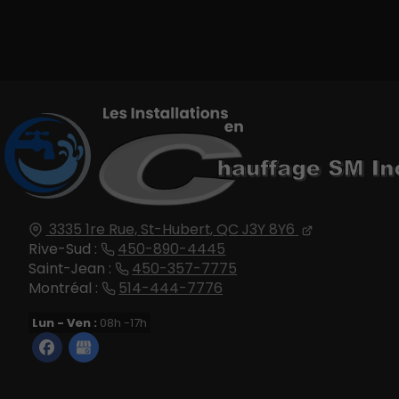
3335 1re Rue,
St-Hubert, QC
J3Y 8Y6
Rive-Sud :
450-890-4445
Saint-Jean :
450-357-7775
Montréal :
514-444-7776
Lun - Ven :
08h -17h