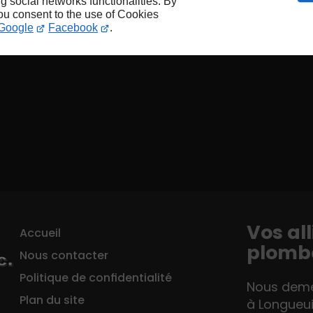
ng social networks functionalities. By
you consent to the use of Cookies
Google
Facebook
.
Vos al
Accueil
plombe
Nous contacter
Politique de confidentialité
Nous demeu
Plan du site
à Longueui