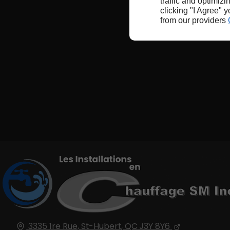
traffic and optimizi
clicking "I Agree" 
from our providers
3335 1re Rue,
St-Hubert, QC
J3Y 8Y6