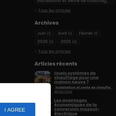
Installation et vente de chauffage
(1)
Tous les articles
Archives
Juin
Avril
Février
(1)
(1)
(1)
2026
2025
(3)
(5)
Tous les articles
Articles récents
Quels systèmes de
chauffage pour une
maison neuve ?
Installation et vente de chauffage
18/06/2026
Les avantages
économiques de la
conversion mazout-
I AGREE
électrique