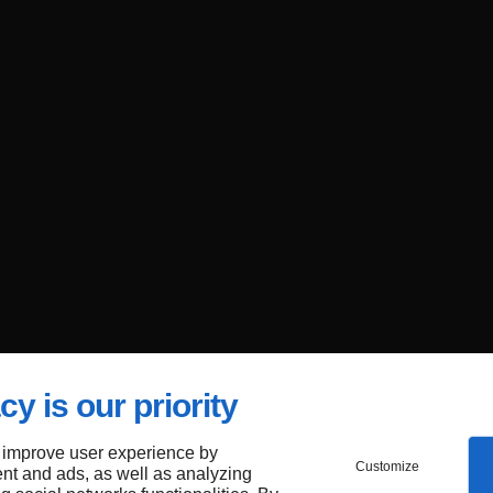
cy is our priority
 improve user experience by
Customize
nt and ads, as well as analyzing