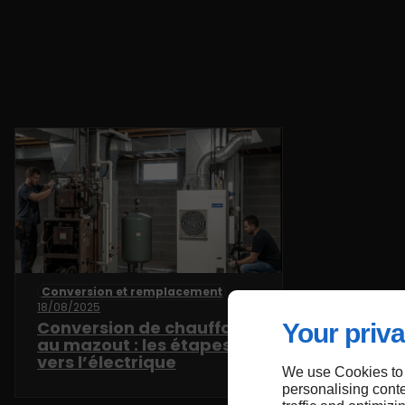
Conversion et remplacement
18/08/2025
Conversion de chauffage
Your priva
au mazout : les étapes
vers l’électrique
We use Cookies to
personalising conte