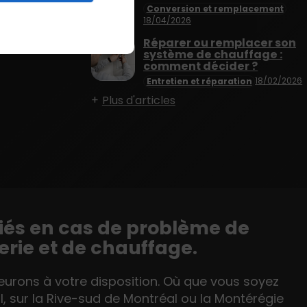
Conversion et remplacement
18/04/2026
Réparer ou remplacer son
système de chauffage :
comment décider ?
18/02/2026
Entretien et réparation
Plus d'articles
liés en cas de problème de
rie et de chauffage.
rons à votre disposition. Où que vous soyez
l, sur la Rive-sud de Montréal ou la Montérégie