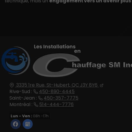
technique, mais un
engagement vers un avenir plus
3335 1re Rue,
St-Hubert, QC
J3Y 8Y6
Rive-Sud :
450-890-4445
Saint-Jean :
450-357-7775
Montréal :
514-444-7776
Lun - Ven :
08h -17h