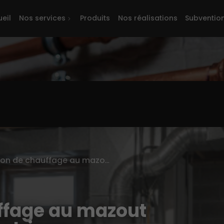
eil
Nos services
Produits
Nos réalisations
Subventio
Conversion de chauffage au mazout : les étapes vers l’électrique
ffage au mazout