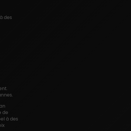
 à des
ent.
annes.
lan
e de
pel à des
oix