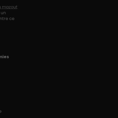
u mazout
 un
ontre ce
mies
e