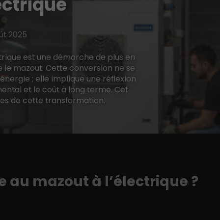
ectrique
ût 2025
ctrique est une démarche de plus en
re le mazout. Cette conversion ne se
nergie ; elle implique une réflexion
mental et le coût à long terme. Cet
les de cette transformation.
 au mazout à l’électrique ?