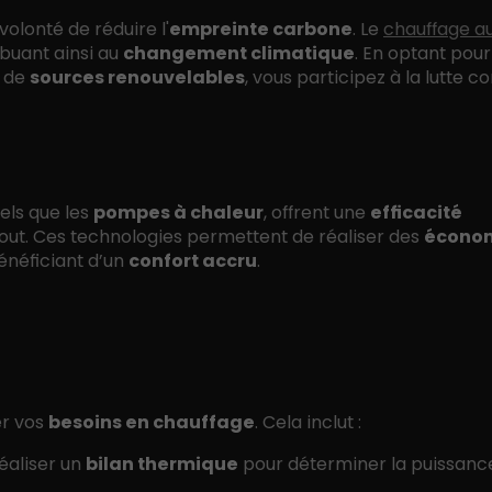
olonté de réduire l'
empreinte carbone
. Le
chauffage a
ibuant ainsi au
changement climatique
. En optant pour
t de
sources renouvelables
, vous participez à la lutte c
 tels que les
pompes à chaleur
, offrent une
efficacité
out. Ces technologies permettent de réaliser des
écono
énéficiant d’un
confort accru
.
er vos
besoins en chauffage
. Cela inclut :
réaliser un
bilan thermique
pour déterminer la puissanc