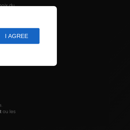
hoix du
I AGREE
e.
t
ou les